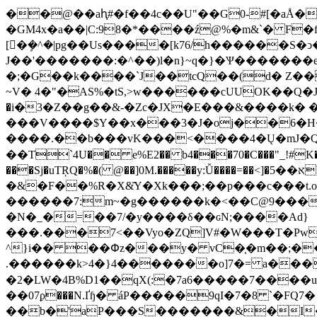
��
@��aԧ#�f��4c��U"��G0-#[�aÅ�
�GM4x�a��|C:98�*����ź@%�m&`� F�fQ��k�h
[�ܾ�^�|pg��Us����[k76/h������S
J��'�������:�^��)l�n}~q�}�Ѱ�������e�w6�ݚ�b�h&Kgq����pM-� Vz�&)��PRv��D ������/�
�;�G��k����`J��tcQ��(d� Z��
~V� 4�"�AS%�tS,>w������cUUOK��Q�J�[ԠJ
�i�3�Z��g��&-�Zc�JX�E���&����k� �
���V����$Y��x���3�J�oj��6�H�J|:
����.��b���vK���<����4�Ų�mJ�Q��$
��T`4U�� e%E2�� b4���70�C���"_!#K�:�
���Sj�uTŖQ�%�( @��]0M.�����y:Ǚ����=��<]�א��5Uh� ���gz�E��{���/��66�|���kOD�}
�&�F��%R�X&̆Y�Xk���;��p���c���t.ot��
������7:m~�g������k�<��C@9�����
�N�_�=��7/�y����δ��ԍN;����Ad}
���.���7<��Vyo�ZQ]V#�W���T�Pw�
^}i�� ��Փz���y�
vC�֧�m��;�
.������k>4�}4�������o]7�= a���:��M
�2�LW�4B%D1��qX(:�7a6�����7����
��07ϼ���N.Ґɧ� áP�����9qI�7�8 `�F
��b�'aP���S�������&�I���a���