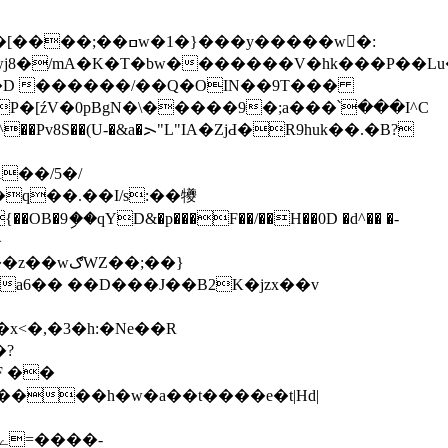
���y�����w�:
iwj8�/mA�K�T�bw�������V�hk���P��L
P�[źV�0pBgN�\�����9�;a���՝���I^C
�Pv8S��(U-�&a�ᯢ"L"IA�ZjԀ�R9huk��.�В?
��/5�/
q��.��I/s:��犪
��OB�9ި��qYD&�p���F��/��H��0D �d^�� �-
Z��;��}
a6�� ��D���J��B2K�jzx��v
x<�,�3�h:�Ne��R
�?
���h�w�a��t����e�t|Hd|