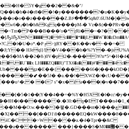
�ȏ�H� 5Y�g��2� �&�"/
�4�r8�I�!�y�������?�u�K��y�[����;��ߛw�1�}
�ͻ���o�o��z������Z.B۶���5q&0'.6UM�]�
�Q�OIN��9T���
�~Tm� P���B���'o�*ɼRi��~�?�'��
ԠXN����Q�#c���*��jL��W`�0�zDm��A^�
?C,�l�U�o*.�P╒>)jRY��K��v�~��=�
Y�� HJeql}![�V4���h�%?Y�-�jsU%A
�MA��2�8-)0V�pt2�-���?#?n*5^�H�4�
,�U`��x LH���ZQ��R)"TX6�a�(��)#'����4c�{
���⬋��5Ј� �a.��!�XWZ�/�cU�� ��z��wګW
�u^�; � �l7 s"�x� (a���|�v��7��
�[�5�1��|Y��4��=�%Y�H5XE�l�cc\�y��
��8H�i������ �.�30:�݆n�ET���n4�1_
��O:w.���]�죃�.GD���nt�3���ڿ��F ��
u�X[�� ��[��D1\ñ�����EQ�kW����8���
Q7� ʎC�C�>W�� ��a.�4�Tpr��&C
���� ���}����S�M޿��0��ے=����-