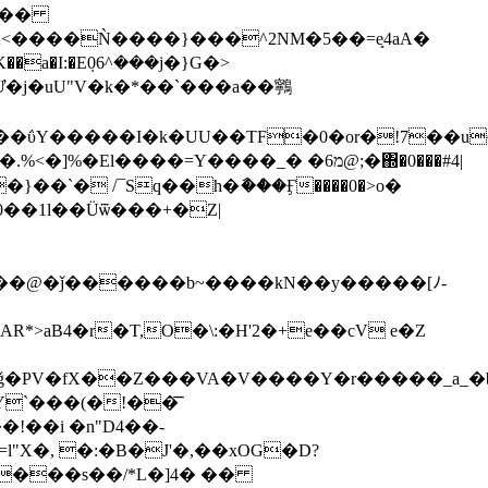
K��a�I:�E݂06^���j�}G�>
�j�uU"V�k�*��`���a��鸋
�ΰY�����I�k�UU��TF�0�or�!7��u
�.%<�]%�El����=Y
����_� �מ6@;�΍�0���#4|
}��`� /¯Sq��h�ާ��ް�Ӻ����0�>o�
0��1l��Üѿ���+�Z|
��@�ǰ������b~����kN��y�����[ﾉ-
*>aB4�r�T,O�\:�H'2�+e��cV e�Z
<ǧ�PV�fX��Z���VA�V����Y�r�����_a_
Y`���(�!��͞
!��i �n"D4��-