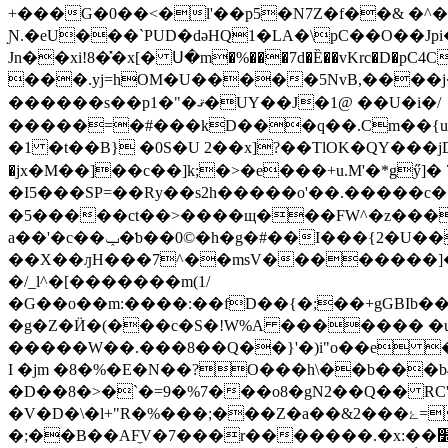
+���G�0��<�l'��p5�N7Z�f��& �^��Lj�#2���. ث
Ɲ.�eU���`PUD�dǝHQ1�LA�\pC��O��Jpi�K�l�k)XD&3\�9Q��
Jn��xi!8�̽�x[� Ս�m�%���7d�Ȅ��vKrc�D�pC4C,Ō
���.yj=hOM�U�����5NvB,����
������s��p1�"�ޤ�UY��J�1@ ��U�i�/
�����=�#���kD���q��.Cm��{u
�1 �t��B} �0S�U 2��x]?��TlOK�QY��
�jx�M��]��c��]k;�>�e���+u.M'�*gӳ]�
�I5���SP=��Ry��s2h�����o'��.����
�5�����ct��>����щ���FW^�z���
a��'�c��ݕ�ƅ��0©�h�g�#��I���{2�U���q�����k��; 3ߺ�^9�d'a�}����?
��X��ԓH���7^��msV��������]��
�/_l^�[�������m(1/
�G��o��m:����:��fD��{�;��+gGBIb��G�
�g�Z�Ӥ�(�
��c�S�!W%A ������� �
�����W��.���8��Q��}'�)i"o��e 
I �jm �8�%�E�N��?O���h\��b���b4
�D��8�>�`�=9�%7���o8�gN2��Q�� RC'
�V�D�\�l+"R�%���;���Z�a��&2���ۓ=6?D�3��������]mƻ��k?�r/fH%^��V�A=l"X�, �:�B�J'�,��xOG�D?
�;��B��AF̼V�7���r�������.�x:��׽�Do:����Y � y�><�46:>�H�J��>�7D-����s��/*L�]4� ��