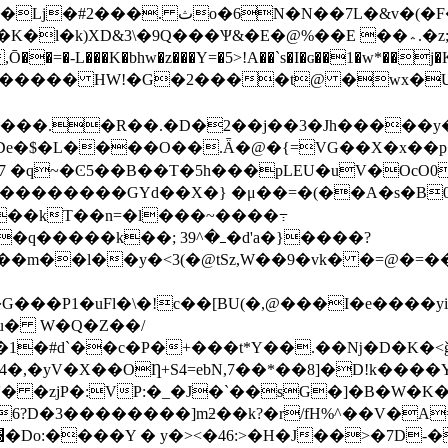
o�6N�N��7L�&v�(�F��
�Ѱ&�E�@%��E ��؞.�z;<����Ǹ����}���^2NM�5��=ܻe4aA�
��=�-L���K�bhw�z���Y=�5>!A��`s�I�ɢ��1�w*��j�
j����� HW!�G�2����t@ �wx�Ư
���.�R��.�D�2��j��3�Jh�����y�
�jDe�$�L����O��.Ǟ�@�{=VG��X�x��p
 7 �q~�Ͼ5��B��T�5h���pLEU�uV�OcO0�
�c���������GYd��X�} �μ��=�(��A�s�B
��kT��n=�l���~����߹
m��l��y�<3(�@tSz,W��9�vk� �=@�=�
��P1�uFl�\�!c��[BU(�,@���I�e����yiAR
u� W�Q�Z��/
�1�#d`��c�P�+���t*Y��.��ǋ�D�K�
�,�yV�X��OȠ+S4=ebN,7��*��8]�D!k����
� �zjP�:VP:�_�J�`��sG�]�B�W�K��